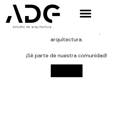
NOVEDADES
Enterate del día a día de tu obra,
lanzamientos de nuevos proyectos,
notas de tendencias, deco y
arquitectura.
¡Sé parte de nuestra comunidad!