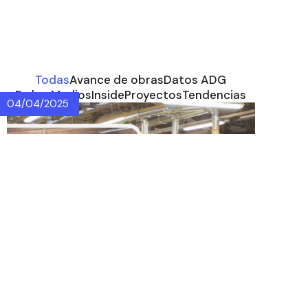
Todas
Avance de obras
Datos ADG
En los Medios
Inside
Proyectos
Tendencias
04/04/2025
ADG Desarrollos se
asocia con Drika
Muebles para
potenciar el diseño y la
funcionalidad de sus
espacios