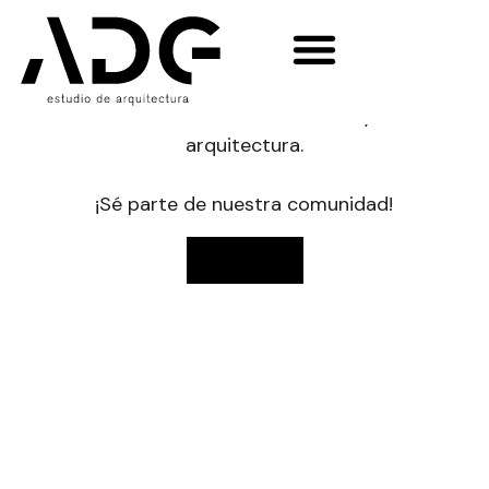
NOVEDADES
Enterate del día a día de tu obra,
lanzamientos de nuevos proyectos,
notas de tendencias, deco y
arquitectura.
¡Sé parte de nuestra comunidad!