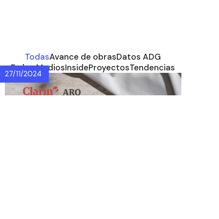
Todas
Avance de obras
Datos ADG
En los Medios
Inside
Proyectos
Tendencias
27/11/2024
Villa Devoto busca
mantener la esencia de
barrio tradicional por
Clarín ARQ