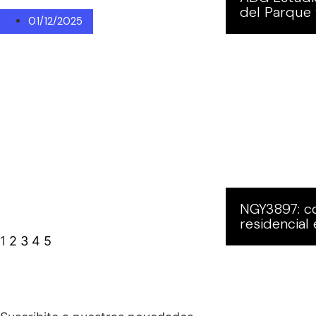
del Parque
01/12/2025
NGY3897: co
residencial 
1
2
3
4
5