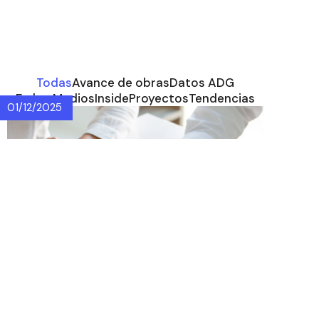
Todas
Avance de obras
Datos ADG
En los Medios
Inside
Proyectos
Tendencias
01/12/2025
Villa del Parque y
Devoto ganan
protagonismo en la
recuperación
inmobiliaria 2025