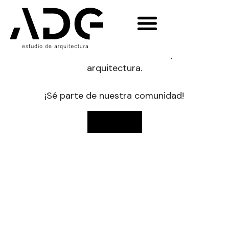
NOVEDADES
Enterate del día a día de tu obra,
lanzamientos de nuevos proyectos,
notas de tendencias, deco y
arquitectura.
¡Sé parte de nuestra comunidad!