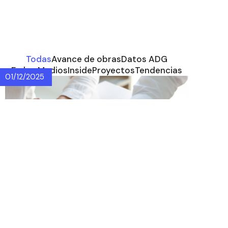
Todas
Avance de obras
Datos ADG
En los Medios
Inside
Proyectos
Tendencias
01/12/2025
Villa del Parque y
Devoto ganan
protagonismo en la
recuperación
inmobiliaria 2025