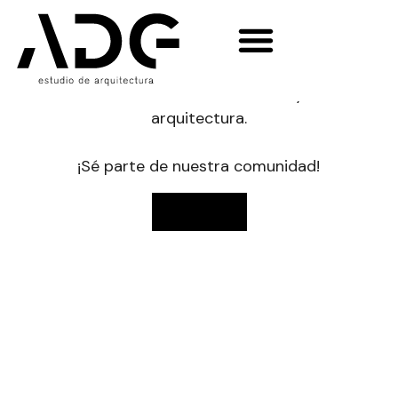
NOVEDADES
Enterate del día a día de tu obra,
lanzamientos de nuevos proyectos,
notas de tendencias, deco y
arquitectura.
¡Sé parte de nuestra comunidad!