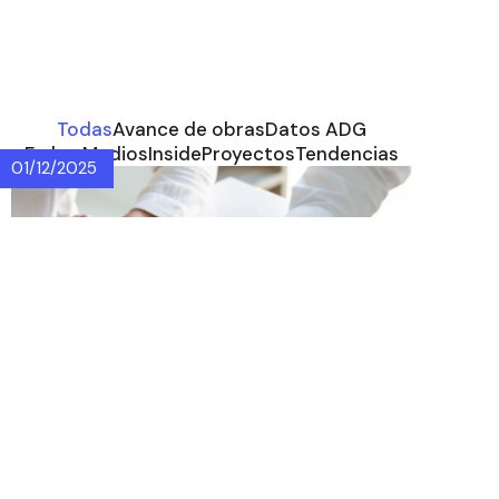
Todas
Avance de obras
Datos ADG
En los Medios
Inside
Proyectos
Tendencias
01/12/2025
Villa del Parque y
Devoto ganan
protagonismo en la
recuperación
inmobiliaria 2025