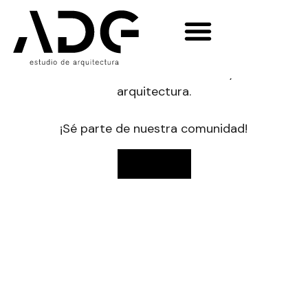
NOVEDADES
Enterate del día a día de tu obra,
lanzamientos de nuevos proyectos,
notas de tendencias, deco y
arquitectura.
¡Sé parte de nuestra comunidad!